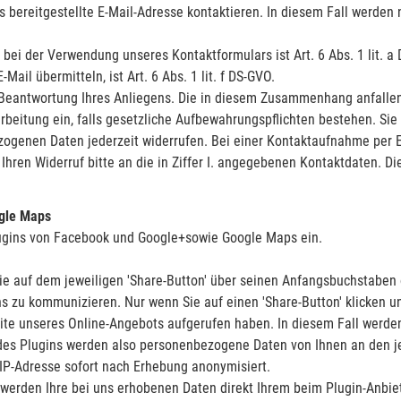
s bereitgestellte E-Mail-Adresse kontaktieren. In diesem Fall werden 
 bei der Verwendung unseres Kontaktformulars ist Art. 6 Abs. 1 lit. a
ail übermitteln, ist Art. 6 Abs. 1 lit. f DS-GVO.
ie Beantwortung Ihres Anliegens. Die in diesem Zusammenhang anfall
arbeitung ein, falls gesetzliche Aufbewahrungspflichten bestehen. Sie
ogenen Daten jederzeit widerrufen. Bei einer Kontaktaufnahme per E
Ihren Widerruf bitte an die in Ziffer I. angegebenen Kontaktdaten. D
ogle Maps
lugins von Facebook und Google+sowie Google Maps ein.
ie auf dem jeweiligen 'Share-Button' über seinen Anfangsbuchstaben 
s zu kommunizieren. Nur wenn Sie auf einen 'Share-Button' klicken un
ite unseres Online-Angebots aufgerufen haben. In diesem Fall werden 
g des Plugins werden also personenbezogene Daten von Ihnen an den je
IP-Adresse sofort nach Erhebung anonymisiert.
, werden Ihre bei uns erhobenen Daten direkt Ihrem beim Plugin-Anbi