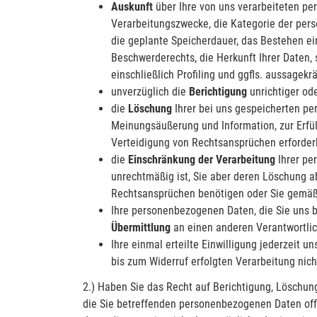
Auskunft
über Ihre von uns verarbeiteten pe
Verarbeitungszwecke, die Kategorie der per
die geplante Speicherdauer, das Bestehen ei
Beschwerderechts, die Herkunft Ihrer Daten,
einschließlich Profiling und ggfls. aussagekr
unverzüglich die
Berichtigung
unrichtiger od
die
Löschung
Ihrer bei uns gespeicherten pe
Meinungsäußerung und Information, zur Erfül
Verteidigung von Rechtsansprüchen erforderli
die
Einschränkung der Verarbeitung
Ihrer pe
unrechtmäßig ist, Sie aber deren Löschung a
Rechtsansprüchen benötigen oder Sie gemäß 
Ihre personenbezogenen Daten, die Sie uns b
Übermittlung
an einen anderen Verantwortlic
Ihre einmal erteilte Einwilligung jederzeit 
bis zum Widerruf erfolgten Verarbeitung nich
2.) Haben Sie das Recht auf Berichtigung, Löschun
die Sie betreffenden personenbezogenen Daten offe