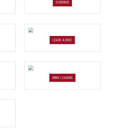
EURORAD
LEASE A BIKE
MMV LEASING