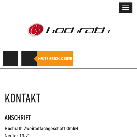
Toggl
navig
HEUTE GESCHLOSSEN!
KONTAKT
ANSCHRIFT
Hochrath Zweiradfachgeschäft GmbH
Neutor 19-21