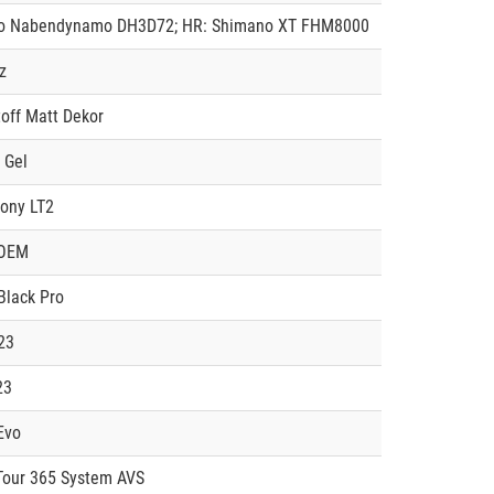
o Nabendynamo DH3D72; HR: Shimano XT FHM8000
z
off Matt Dekor
 Gel
ony LT2
/OEM
Black Pro
23
23
Evo
Tour 365 System AVS